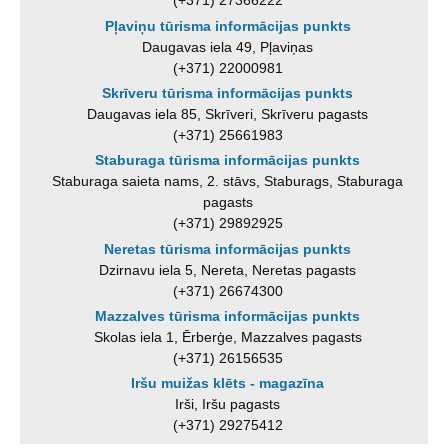
(+371) 27366222
Pļaviņu tūrisma informācijas punkts
Daugavas iela 49, Pļaviņas
(+371) 22000981
Skrīveru tūrisma informācijas punkts
Daugavas iela 85, Skrīveri, Skrīveru pagasts
(+371) 25661983
Staburaga tūrisma informācijas punkts
Staburaga saieta nams, 2. stāvs, Staburags, Staburaga
pagasts
(+371) 29892925
Neretas tūrisma informācijas punkts
Dzirnavu iela 5, Nereta, Neretas pagasts
(+371) 26674300
Mazzalves tūrisma informācijas punkts
Skolas iela 1, Ērberģe, Mazzalves pagasts
(+371) 26156535
Iršu muižas klēts - magazīna
Irši, Iršu pagasts
(+371) 29275412