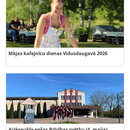
Mājas kafejnīcu dienas Vidusdaugavā 2026
Aizkraukle pošas Brīvības svētku (4. maija)