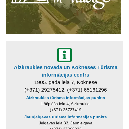
Aizkraukles novada un Kokneses Tūrisma
informācijas centrs
1905. gada iela 7, Koknese
(+371) 29275412, (+371) 65161296
Aizkraukles tūrisma informācijas punkts
Lāčplēša iela 4, Aizkraukle
(+371) 25727419
Jaunjelgavas tūrisma informācijas punkts
Jelgavas iela 33, Jaunjelgava