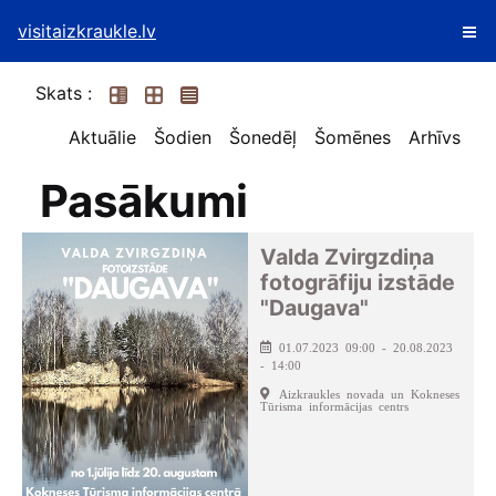
visitaizkraukle.lv
Skats :
Aktuālie
Šodien
Šonedēļ
Šomēnes
Arhīvs
Pasākumi
Valda Zvirgzdiņa
fotogrāfiju izstāde
"Daugava"
01.07.2023 09:00 - 20.08.2023
- 14:00
Aizkraukles novada un Kokneses
Tūrisma informācijas centrs