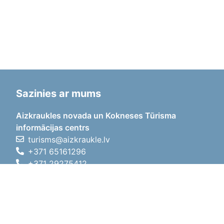
Sazinies ar mums
Aizkraukles novada un Kokneses Tūrisma
informācijas centrs
turisms@aizkraukle.lv
+371 65161296
+371 29275412
1905.gada iela 7, Koknese,
Aizkraukles novads, LV-5113
Darba laiki