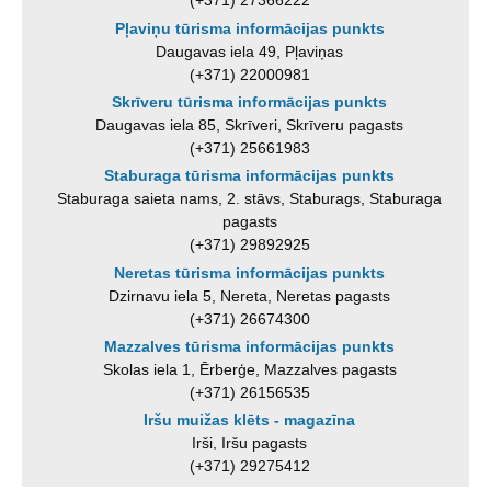
(+371) 27366222
Pļaviņu tūrisma informācijas punkts
Daugavas iela 49, Pļaviņas
(+371) 22000981
Skrīveru tūrisma informācijas punkts
Daugavas iela 85, Skrīveri, Skrīveru pagasts
(+371) 25661983
Staburaga tūrisma informācijas punkts
Staburaga saieta nams, 2. stāvs, Staburags, Staburaga
pagasts
(+371) 29892925
Neretas tūrisma informācijas punkts
Dzirnavu iela 5, Nereta, Neretas pagasts
(+371) 26674300
Mazzalves tūrisma informācijas punkts
Skolas iela 1, Ērberģe, Mazzalves pagasts
(+371) 26156535
Iršu muižas klēts - magazīna
Irši, Iršu pagasts
(+371) 29275412