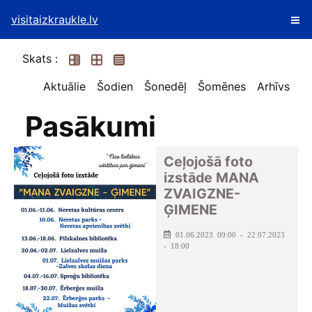
visitaizkraukle.lv
Skats :
Aktuālie
Šodien
Šonedēļ
Šomēnes
Arhīvs
Pasākumi
Ceļojošā foto
izstāde MANA
ZVAIGZNE-
ĢIMENE
01.06.2023 09:00 - 22.07.2023
- 18:00