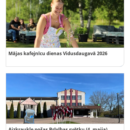
Mājas kafejnīcu dienas Vidusdaugavā 2026
Aizkraukle pošas Brīvības svētku (4. maija)