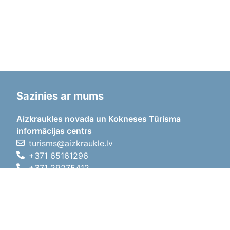
Sazinies ar mums
Aizkraukles novada un Kokneses Tūrisma
informācijas centrs
turisms@aizkraukle.lv
+371 65161296
+371 29275412
1905.gada iela 7, Koknese,
Aizkraukles novads, LV-5113
Darba laiki