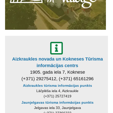
Aizkraukles novada un Kokneses Tūrisma
informācijas centrs
1905. gada iela 7, Koknese
(+371) 29275412, (+371) 65161296
Aizkraukles tūrisma informācijas punkts
Lāčplēša iela 4, Aizkraukle
(+371) 25727419
Jaunjelgavas tūrisma informācijas punkts
Jelgavas iela 33, Jaunjelgava