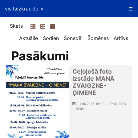
visitaizkraukle.lv
Skats :
Aktuālie
Šodien
Šonedēļ
Šomēnes
Arhīvs
Pasākumi
Ceļojošā foto
izstāde MANA
ZVAIGZNE-
ĢIMENE
01.06.2023 09:00 - 22.07.2023
- 18:00