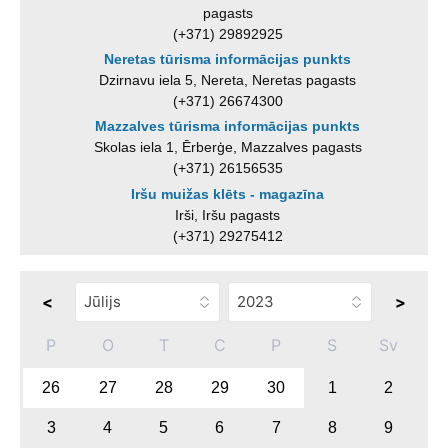
pagasts
(+371) 29892925
Neretas tūrisma informācijas punkts
Dzirnavu iela 5, Nereta, Neretas pagasts
(+371) 26674300
Mazzalves tūrisma informācijas punkts
Skolas iela 1, Ērberģe, Mazzalves pagasts
(+371) 26156535
Iršu muižas klēts - magazīna
Irši, Iršu pagasts
(+371) 29275412
<
>
P
O
T
C
P
S
Sv
26
27
28
29
30
1
2
3
4
5
6
7
8
9