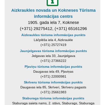
Aizkraukles novada un Kokneses Tūrisma
informācijas centrs
1905. gada iela 7, Koknese
(+371) 29275412, (+371) 65161296
Aizkraukles tūrisma informācijas punkts
Lāčplēša iela 4, Aizkraukle
(+371) 25727419
Jaunjelgavas tūrisma informācijas punkts
Jelgavas iela 33, Jaunjelgava
(+371) 27366222
Pļaviņu tūrisma informācijas punkts
Daugavas iela 49, Pļaviņas
(+371) 22000981
Skrīveru tūrisma informācijas punkts
Daugavas iela 85, Skrīveri, Skrīveru pagasts
(+371) 25661983
Staburaga tūrisma informācijas punkts
Staburaga saieta nams, 2. stāvs, Staburags, Staburaga