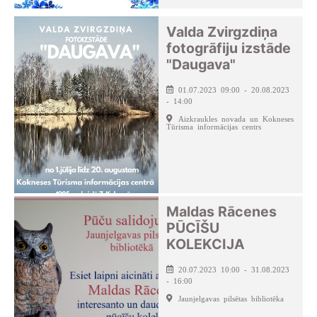
Valda Zvirgzdiņa
fotogrāfiju izstāde
"Daugava"
01.07.2023 09:00 - 20.08.2023
- 14:00
Aizkraukles novada un Kokneses
Tūrisma informācijas centrs
Maldas Rācenes
PŪCĪŠU
KOLEKCIJA
20.07.2023 10:00 - 31.08.2023
- 16:00
Jaunjelgavas pilsētas bibliotēka