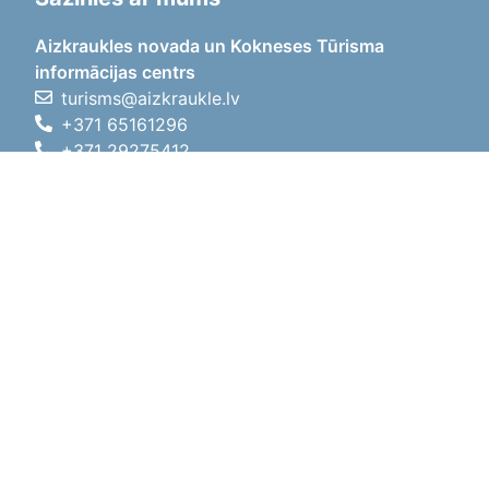
Aizkraukles novada un Kokneses Tūrisma
informācijas centrs
turisms@aizkraukle.lv
+371 65161296
+371 29275412
1905.gada iela 7, Koknese,
Aizkraukles novads, LV-5113
Darba laiki
Darba laiki
01.05.2026 - 30.09.2026
P, O, T, C, P
09:00 - 18:00
Pusdienu laiks
12:00 - 13:00
S
10:00 - 15:00
Sv
11:00 - 14:00
01.10.2025 - 30.04.2026
P, O, T, C, P
08:00 - 17:00
Pusdienu laiks
12:00