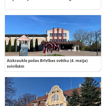
Aizkraukle pošas Brīvības svētku (4. maija)
svinībām