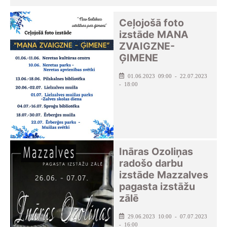
Ceļojošā foto
izstāde MANA
ZVAIGZNE-
ĢIMENE
01.06.2023 09:00 - 22.07.2023
- 18:00
Ināras Ozoliņas
radošo darbu
izstāde Mazzalves
pagasta izstāžu
zālē
29.06.2023 10:00 - 07.07.2023
- 16:00