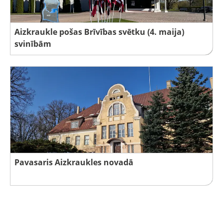
Aizkraukle pošas Brīvības svētku (4. maija)
svinībām
Pavasaris Aizkraukles novadā