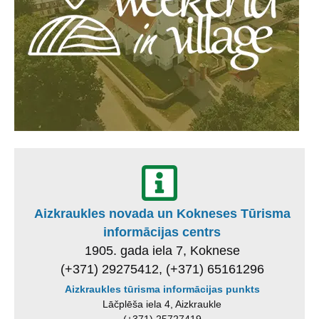
Aizkraukles novada un Kokneses Tūrisma
informācijas centrs
1905. gada iela 7, Koknese
(+371) 29275412, (+371) 65161296
Aizkraukles tūrisma informācijas punkts
Lāčplēša iela 4, Aizkraukle
(+371) 25727419