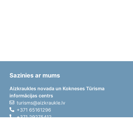
Sazinies ar mums
Aizkraukles novada un Kokneses Tūrisma
informācijas centrs
turisms@aizkraukle.lv
+371 65161296
+371 29275412
1905.gada iela 7, Koknese,
Aizkraukles novads, LV-5113