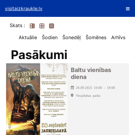
visitaizkraukle.lv
Skats :
Aktuālie
Šodien
Šonedēļ
Šomēnes
Arhīvs
Pasākumi
Baltu vienības
diena
20.09.2025 10:00 - 19:00
Vecpilsētas parks