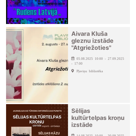
Aivara Kluša
gleznu izstāde
"Atgriežoties"
05.08.2025 10:00 - 27.09.2025
- 17:00
Pļaviņu bibliotēka
Sēlijas
kultūrtelpas kroņu
izstāde
14.08.2025 10:00 - 30.09.2025