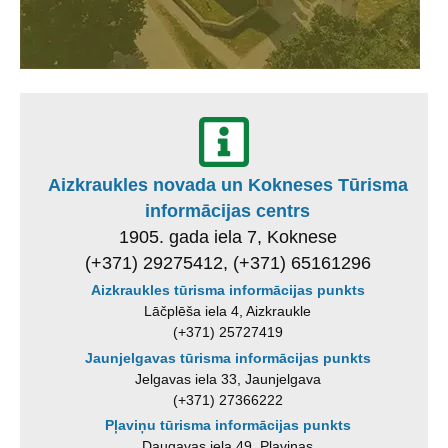
Aizkraukles novada un Kokneses Tūrisma
informācijas centrs
1905. gada iela 7, Koknese
(+371) 29275412, (+371) 65161296
Aizkraukles tūrisma informācijas punkts
Lāčplēša iela 4, Aizkraukle
(+371) 25727419
Jaunjelgavas tūrisma informācijas punkts
Jelgavas iela 33, Jaunjelgava
(+371) 27366222
Pļaviņu tūrisma informācijas punkts
Daugavas iela 49, Pļaviņas