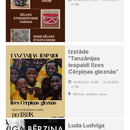
- 17:00
Izstāde
"Tanzānijas
iespaidi Ilzes
Cērpiņas gleznās"
18.08.2025 10:00 - 19.10.2025
- 17:00
Skrīveru kultūras centrs
Luda Ludviga