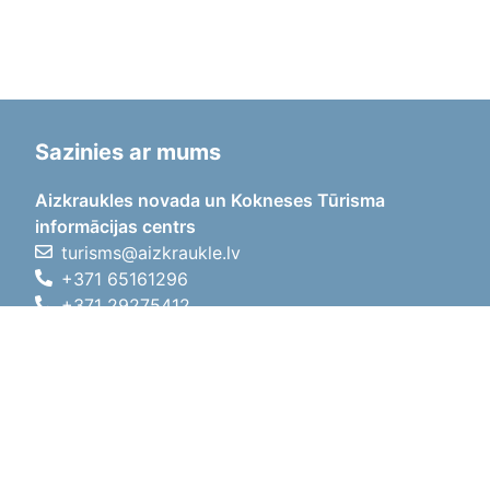
Sazinies ar mums
Aizkraukles novada un Kokneses Tūrisma
informācijas centrs
turisms@aizkraukle.lv
+371 65161296
+371 29275412
1905.gada iela 7, Koknese,
Aizkraukles novads, LV-5113
Darba laiki
Darba laiki
01.05.2026 - 30.09.2026