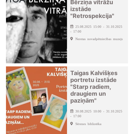
Bērziņa vitrāžu
izstāde
"Retrospekcija"
25.08.2025 15:00 - 31.10.2025
- 17:00
Neretas novadpētniecības muzejs
Taigas Kalvišķes
portretu izstāde
"Starp radiem,
draugiem un
paziņām"
30.08.2025 10:00 - 31.10.2025
- 17:00
Sērenes bibliotēka