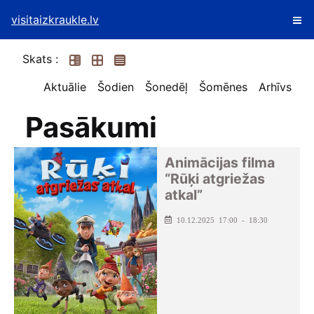
visitaizkraukle.lv
Skats :
Aktuālie
Šodien
Šonedēļ
Šomēnes
Arhīvs
Pasākumi
Animācijas filma
“Rūķi atgriežas
atkal”
10.12.2025 17:00 - 18:30