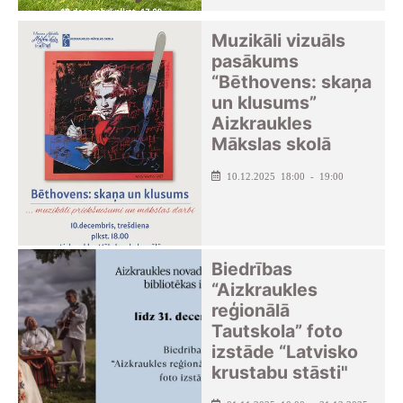
Muzikāli vizuāls
pasākums
“Bēthovens: skaņa
un klusums”
Aizkraukles
Mākslas skolā
10.12.2025 18:00 - 19:00
Biedrības
“Aizkraukles
reģionālā
Tautskola” foto
izstāde “Latvisko
krustabu stāsti"