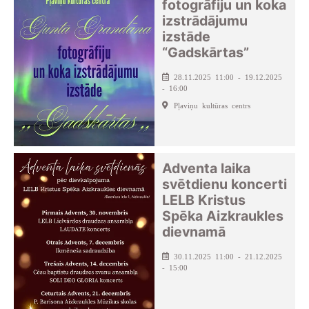
fotogrāfiju un koka
izstrādājumu
izstāde
“Gadskārtas”
28.11.2025 11:00 - 19.12.2025
- 16:00
Pļaviņu kultūras centrs
Adventa laika
svētdienu koncerti
LELB Kristus
Spēka Aizkraukles
dievnamā
30.11.2025 11:00 - 21.12.2025
- 15:00