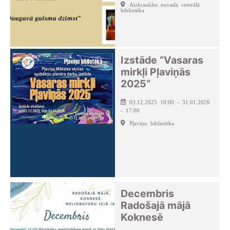
Aizkraukles novada centrālā
bibliotēka
Izstāde “Vasaras
mirkļi Pļaviņās
2025”
03.12.2025 10:00 - 31.01.2026
- 17:00
Pļaviņu bibliotēka
Decembris
Radošajā mājā
Koknesē