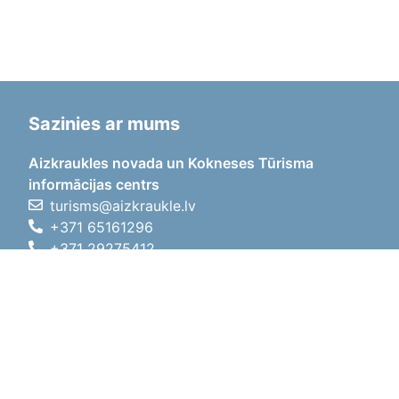
Sazinies ar mums
Aizkraukles novada un Kokneses Tūrisma
informācijas centrs
turisms@aizkraukle.lv
+371 65161296
+371 29275412
1905.gada iela 7, Koknese,
Aizkraukles novads, LV-5113
Darba laiki
Darba laiki
01.05.2026 - 30.09.2026