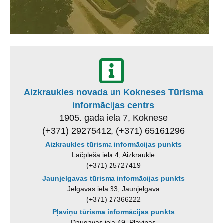
Aizkraukles novada un Kokneses Tūrisma
informācijas centrs
1905. gada iela 7, Koknese
(+371) 29275412, (+371) 65161296
Aizkraukles tūrisma informācijas punkts
Lāčplēša iela 4, Aizkraukle
(+371) 25727419
Jaunjelgavas tūrisma informācijas punkts
Jelgavas iela 33, Jaunjelgava
(+371) 27366222
Pļaviņu tūrisma informācijas punkts
Daugavas iela 49, Pļaviņas