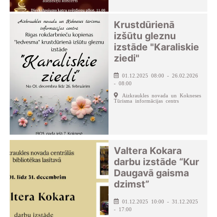
Krustdūrienā
izšūtu gleznu
izstāde "Karaliskie
ziedi"
01.12.2025 08:00 - 26.02.2026
- 08:00
Aizkraukles novada un Kokneses
Tūrisma informācijas centrs
Valtera Kokara
darbu izstāde “Kur
Daugavā gaisma
dzimst”
01.12.2025 10:00 - 31.12.2025
- 17:00