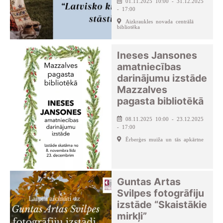
01.11.2025 10:00 - 31.12.2025
- 17:00
Aizkraukles novada centrālā
bibliotēka
Ineses Jansones
amatniecības
darinājumu izstāde
Mazzalves
pagasta bibliotēkā
08.11.2025 10:00 - 23.12.2025
- 17:00
Ērberģes muiža un tās apkārtne
Guntas Artas
Svilpes fotogrāfiju
izstāde “Skaistākie
mirkļi”