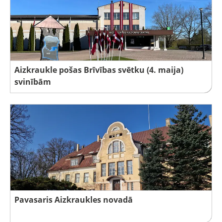
Aizkraukle pošas Brīvības svētku (4. maija)
svinībām
Pavasaris Aizkraukles novadā