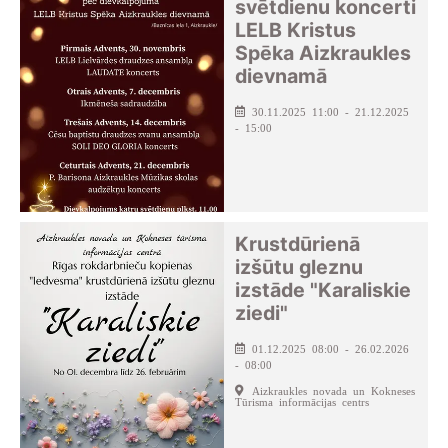
svētdienu koncerti
LELB Kristus
Spēka Aizkraukles
dievnamā
30.11.2025 11:00 - 21.12.2025
- 15:00
Krustdūrienā
izšūtu gleznu
izstāde "Karaliskie
ziedi"
01.12.2025 08:00 - 26.02.2026
- 08:00
Aizkraukles novada un Kokneses
Tūrisma informācijas centrs