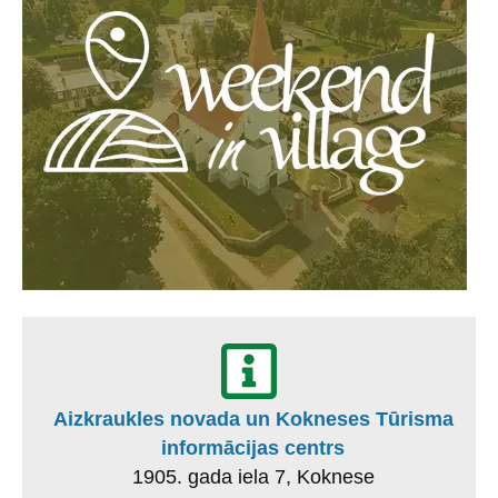
Aizkraukles novada un Kokneses Tūrisma
informācijas centrs
1905. gada iela 7, Koknese