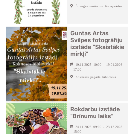
Ērberģes muiža un tās apkārtne
Guntas Artas
Svilpes fotogrāfiju
izstāde “Skaistākie
mirkļi”
19.11.2025 10:00 - 19.01.2026
- 17:00
Kokneses pagasta bibliotēka
Rokdarbu izstāde
“Brīnumu laiks”
24.11.2025 09:00 - 23.12.2025
- 15:00