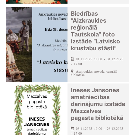
Biedrības
“Aizkraukles
reģionālā
Tautskola” foto
izstāde “Latvisko
krustabu stāsti"
01.11.2025 10:00 - 31.12.2025
- 17:00
Aizkraukles novada centrālā
bibliotēka
Ineses Jansones
amatniecības
darinājumu izstāde
Mazzalves
pagasta bibliotēkā
08.11.2025 10:00 - 23.12.2025
- 17:00