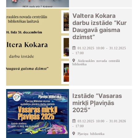
Valtera Kokara
darbu izstāde “Kur
Daugavā gaisma
dzimst”
01.12.2025 10:00 - 31.12.2025
- 17:00
Aizkraukles novada centrālā
bibliotēka
Izstāde “Vasaras
mirkļi Pļaviņās
2025”
03.12.2025 10:00 - 31.01.2026
- 17:00
Pļaviņu bibliotēka