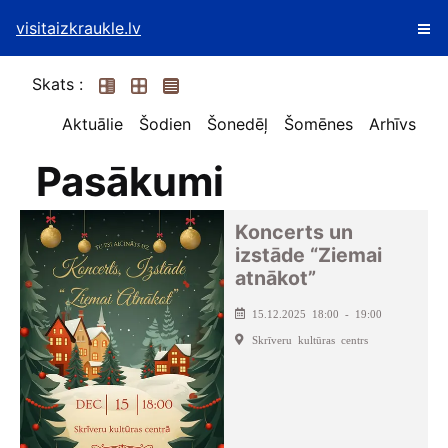
visitaizkraukle.lv
Skats :
Aktuālie
Šodien
Šonedēļ
Šomēnes
Arhīvs
Pasākumi
Koncerts un
izstāde “Ziemai
atnākot”
15.12.2025 18:00 - 19:00
Skrīveru kultūras centrs