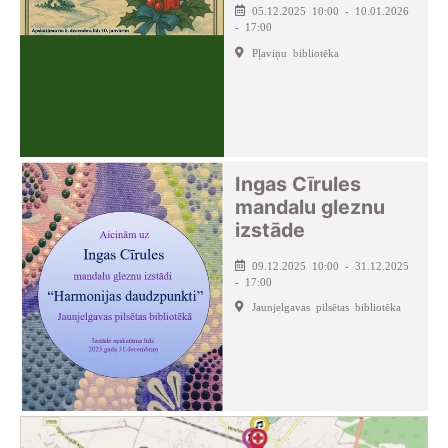
05.12.2025 10:00 - 10.01.2026
- 17:00
Pļaviņu bibliotēka
Ingas Cīrules
mandalu gleznu
izstāde
09.12.2025 10:00 - 31.12.2025
- 17:00
Jaunjelgavas pilsētas bibliotēka