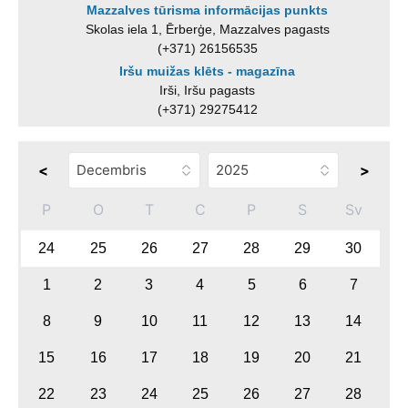
Mazzalves tūrisma informācijas punkts
Skolas iela 1, Ērberģe, Mazzalves pagasts
(+371) 26156535
Iršu muižas klēts - magazīna
Irši, Iršu pagasts
(+371) 29275412
<
>
P
O
T
C
P
S
Sv
24
25
26
27
28
29
30
1
2
3
4
5
6
7
8
9
10
11
12
13
14
15
16
17
18
19
20
21
22
23
24
25
26
27
28