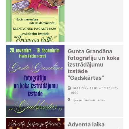
Gunta Grandāna
fotogrāfiju un koka
izstrādājumu
izstāde
“Gadskārtas”
28.11.2025 11:00 - 19.12.2025
- 16:00
Pļaviņu kultūras centrs
Adventa laika