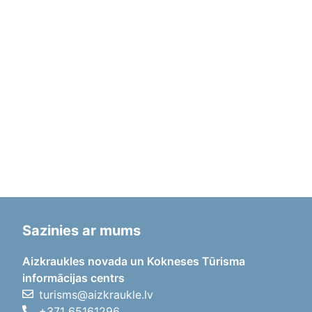
Sazinies ar mums
Aizkraukles novada un Kokneses Tūrisma
informācijas centrs
turisms@aizkraukle.lv
+371 65161296