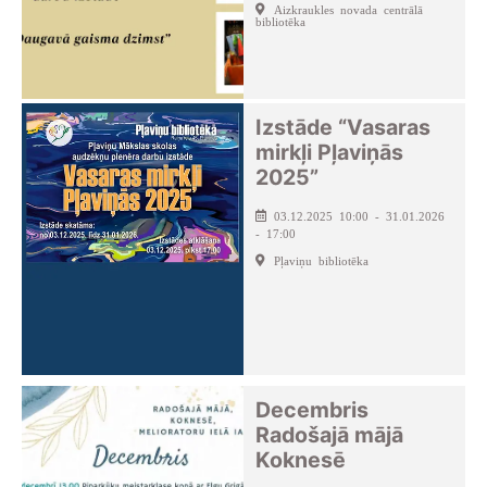
Aizkraukles novada centrālā
bibliotēka
Izstāde “Vasaras
mirkļi Pļaviņās
2025”
03.12.2025 10:00 - 31.01.2026
- 17:00
Pļaviņu bibliotēka
Decembris
Radošajā mājā
Koknesē