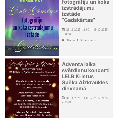
fotogrāfiju un koka
izstrādājumu
izstāde
“Gadskārtas”
28.11.2025 11:00 - 19.12.2025
- 16:00
Pļaviņu kultūras centrs
Adventa laika
svētdienu koncerti
LELB Kristus
Spēka Aizkraukles
dievnamā
30.11.2025 11:00 - 21.12.2025
- 15:00