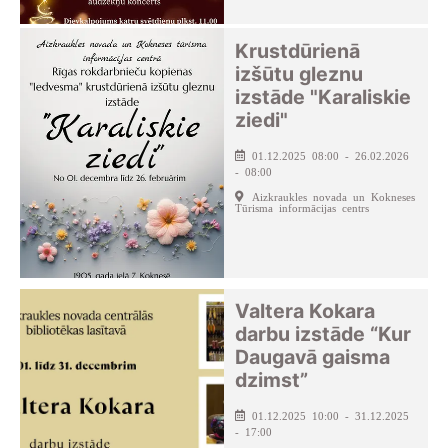
Krustdūrienā
izšūtu gleznu
izstāde "Karaliskie
ziedi"
01.12.2025 08:00 - 26.02.2026
- 08:00
Aizkraukles novada un Kokneses
Tūrisma informācijas centrs
Valtera Kokara
darbu izstāde “Kur
Daugavā gaisma
dzimst”
01.12.2025 10:00 - 31.12.2025
- 17:00