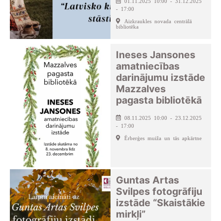
01.11.2025 10:00 - 31.12.2025
- 17:00
Aizkraukles novada centrālā
bibliotēka
Ineses Jansones
amatniecības
darinājumu izstāde
Mazzalves
pagasta bibliotēkā
08.11.2025 10:00 - 23.12.2025
- 17:00
Ērberģes muiža un tās apkārtne
Guntas Artas
Svilpes fotogrāfiju
izstāde “Skaistākie
mirkļi”