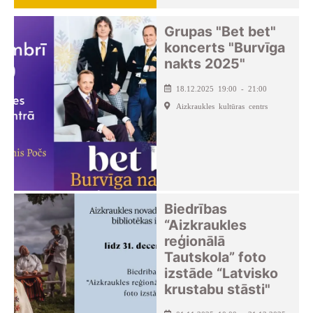
Grupas "Bet bet"
koncerts "Burvīga
nakts 2025"
18.12.2025 19:00 - 21:00
Aizkraukles kultūras centrs
Biedrības
“Aizkraukles
reģionālā
Tautskola” foto
izstāde “Latvisko
krustabu stāsti"