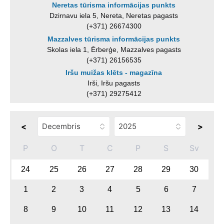
Neretas tūrisma informācijas punkts
Dzirnavu iela 5, Nereta, Neretas pagasts
(+371) 26674300
Mazzalves tūrisma informācijas punkts
Skolas iela 1, Ērberģe, Mazzalves pagasts
(+371) 26156535
Iršu muižas klēts - magazīna
Irši, Iršu pagasts
(+371) 29275412
<
>
P
O
T
C
P
S
Sv
24
25
26
27
28
29
30
1
2
3
4
5
6
7
8
9
10
11
12
13
14