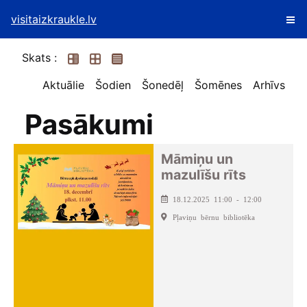
visitaizkraukle.lv
Skats :
Aktuālie
Šodien
Šonedēļ
Šomēnes
Arhīvs
Pasākumi
Māmiņu un
mazulīšu rīts
18.12.2025 11:00 - 12:00
Pļaviņu bērnu bibliotēka