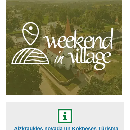
Aizkraukles novada un Kokneses Tūrisma