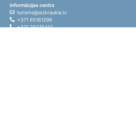
informācijas centrs
turisms@aizkraukle.lv
+371 65161296
+371 29275412
1905.gada iela 7, Koknese,
Aizkraukles novads, LV-5113
Darba laiki
Darba laiki
01.05.2026 - 30.09.2026
P, O, T, C, P
09:00 - 18:00
Pusdienu laiks
12:00 - 13:00
S
10:00 - 15:00
Sv
11:00 - 14:00
01.10.2025 - 30.04.2026
P, O, T, C, P
08:00 - 17:00
Pusdienu laiks
12:00
- 13:00
S
10:00 - 14:00