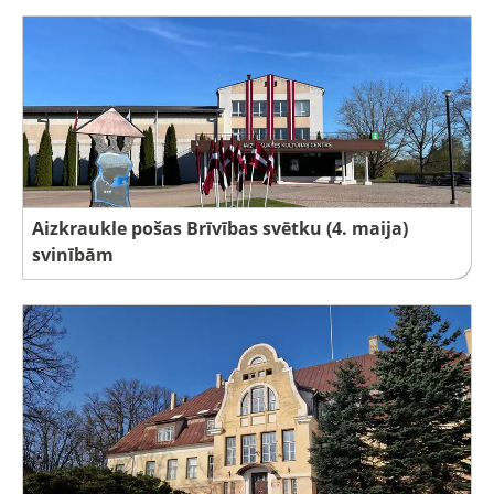
Aizkraukle pošas Brīvības svētku (4. maija)
svinībām