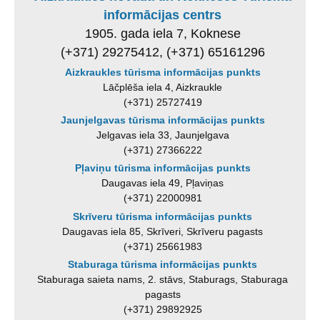
informācijas centrs
1905. gada iela 7, Koknese
(+371) 29275412, (+371) 65161296
Aizkraukles tūrisma informācijas punkts
Lāčplēša iela 4, Aizkraukle
(+371) 25727419
Jaunjelgavas tūrisma informācijas punkts
Jelgavas iela 33, Jaunjelgava
(+371) 27366222
Pļaviņu tūrisma informācijas punkts
Daugavas iela 49, Pļaviņas
(+371) 22000981
Skrīveru tūrisma informācijas punkts
Daugavas iela 85, Skrīveri, Skrīveru pagasts
(+371) 25661983
Staburaga tūrisma informācijas punkts
Staburaga saieta nams, 2. stāvs, Staburags, Staburaga
pagasts
(+371) 29892925