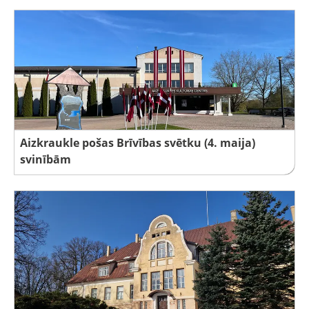
Aizkraukle pošas Brīvības svētku (4. maija)
svinībām