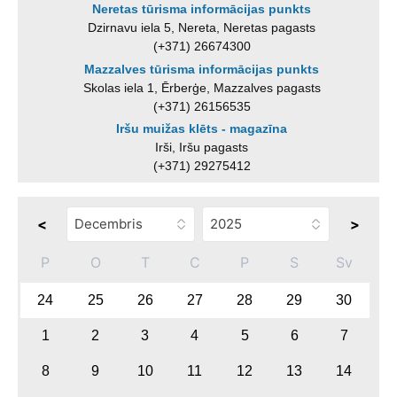
Neretas tūrisma informācijas punkts
Dzirnavu iela 5, Nereta, Neretas pagasts
(+371) 26674300
Mazzalves tūrisma informācijas punkts
Skolas iela 1, Ērberģe, Mazzalves pagasts
(+371) 26156535
Iršu muižas klēts - magazīna
Irši, Iršu pagasts
(+371) 29275412
<
>
P
O
T
C
P
S
Sv
24
25
26
27
28
29
30
1
2
3
4
5
6
7
8
9
10
11
12
13
14