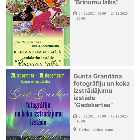
“Brīnumu laiks”
24.11.2025 09:00 - 23.12.2025
- 15:00
Gunta Grandāna
fotogrāfiju un koka
izstrādājumu
izstāde
“Gadskārtas”
28.11.2025 11:00 - 19.12.2025
- 16:00
Pļaviņu kultūras centrs