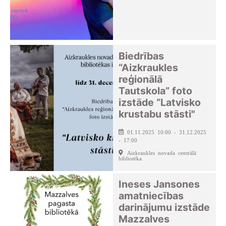
Biedrības
“Aizkraukles
reģionālā
Tautskola” foto
izstāde “Latvisko
krustabu stāsti"
01.11.2025 10:00 - 31.12.2025
- 17:00
Aizkraukles novada centrālā
bibliotēka
Ineses Jansones
amatniecības
darinājumu izstāde
Mazzalves