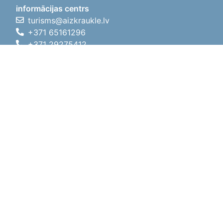
informācijas centrs
turisms@aizkraukle.lv
+371 65161296
+371 29275412
1905.gada iela 7, Koknese,
Aizkraukles novads, LV-5113
Darba laiki
Darba laiki
01.05.2026 - 30.09.2026
P, O, T, C, P
09:00 - 18:00
Pusdienu laiks
12:00 - 13:00
S
10:00 - 15:00
Sv
11:00 - 14:00
01.10.2025 - 30.04.2026
P, O, T, C, P
08:00 - 17:00
Pusdienu laiks
12:00
- 13:00
S
10:00 - 14:00