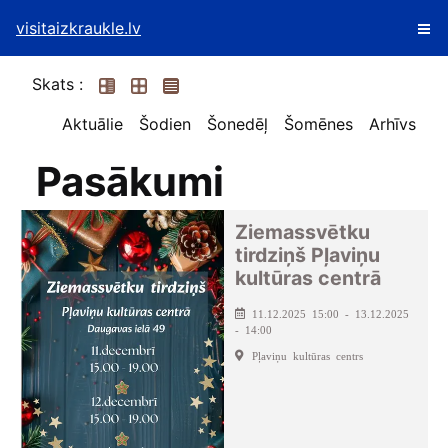
visitaizkraukle.lv
Skats :
Aktuālie
Šodien
Šonedēļ
Šomēnes
Arhīvs
Pasākumi
Ziemassvētku
tirdziņš Pļaviņu
kultūras centrā
11.12.2025 15:00 - 13.12.2025
- 14:00
Pļaviņu kultūras centrs