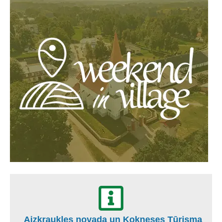
Aizkraukles novada un Kokneses Tūrisma