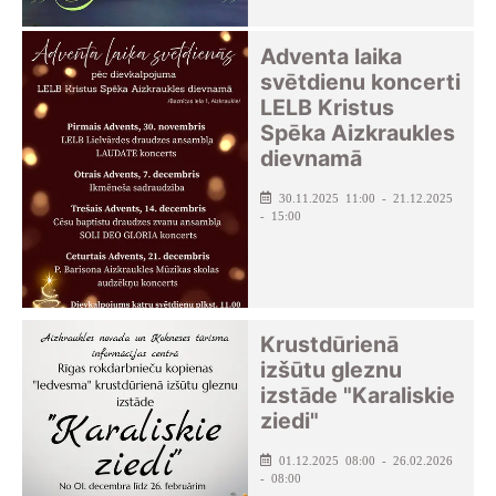
Adventa laika
svētdienu koncerti
LELB Kristus
Spēka Aizkraukles
dievnamā
30.11.2025 11:00 - 21.12.2025
- 15:00
Krustdūrienā
izšūtu gleznu
izstāde "Karaliskie
ziedi"
01.12.2025 08:00 - 26.02.2026
- 08:00