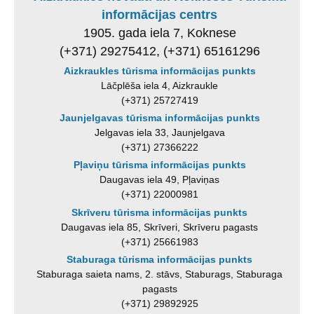
informācijas centrs
1905. gada iela 7, Koknese
(+371) 29275412, (+371) 65161296
Aizkraukles tūrisma informācijas punkts
Lāčplēša iela 4, Aizkraukle
(+371) 25727419
Jaunjelgavas tūrisma informācijas punkts
Jelgavas iela 33, Jaunjelgava
(+371) 27366222
Pļaviņu tūrisma informācijas punkts
Daugavas iela 49, Pļaviņas
(+371) 22000981
Skrīveru tūrisma informācijas punkts
Daugavas iela 85, Skrīveri, Skrīveru pagasts
(+371) 25661983
Staburaga tūrisma informācijas punkts
Staburaga saieta nams, 2. stāvs, Staburags, Staburaga
pagasts
(+371) 29892925