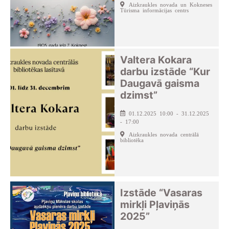
Aizkraukles novada un Kokneses
Tūrisma informācijas centrs
Valtera Kokara
darbu izstāde “Kur
Daugavā gaisma
dzimst”
01.12.2025 10:00 - 31.12.2025
- 17:00
Aizkraukles novada centrālā
bibliotēka
Izstāde “Vasaras
mirkļi Pļaviņās
2025”