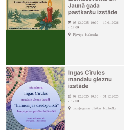
Jaunā gada
pastkaršu izstāde
05.12.2025 10:00 - 10.01.2026
- 17:00
Pļaviņu bibliotēka
Ingas Cīrules
mandalu gleznu
izstāde
09.12.2025 10:00 - 31.12.2025
- 17:00
Jaunjelgavas pilsētas bibliotēka