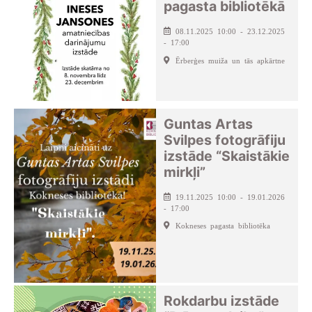
pagasta bibliotēkā
08.11.2025 10:00 - 23.12.2025
- 17:00
Ērberģes muiža un tās apkārtne
Guntas Artas
Svilpes fotogrāfiju
izstāde “Skaistākie
mirkļi”
19.11.2025 10:00 - 19.01.2026
- 17:00
Kokneses pagasta bibliotēka
Rokdarbu izstāde