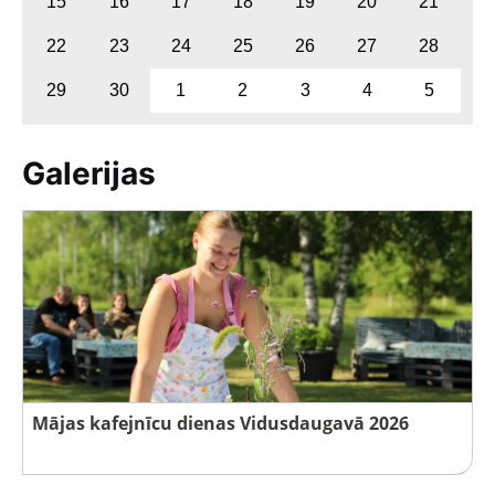
15
16
17
18
19
20
21
22
23
24
25
26
27
28
29
30
1
2
3
4
5
Galerijas
Mājas kafejnīcu dienas Vidusdaugavā 2026