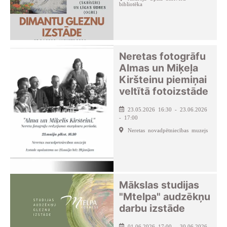
bibliotēka
Neretas fotogrāfu
Almas un Miķeļa
Kiršteinu piemiņai
veltītā fotoizstāde
23.05.2026 16:30 - 23.06.2026
- 17:00
Neretas novadpētniecības muzejs
Mākslas studijas
"Mtelpa" audzēkņu
darbu izstāde
01.06.2026 17:00 - 30.06.2026