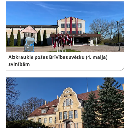
Aizkraukle pošas Brīvības svētku (4. maija)
svinībām