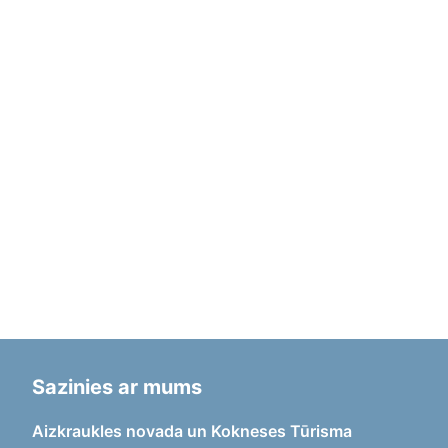
Sazinies ar mums
Aizkraukles novada un Kokneses Tūrisma