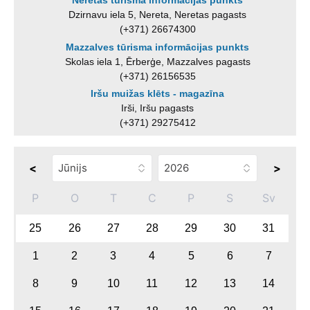
Neretas tūrisma informācijas punkts
Dzirnavu iela 5, Nereta, Neretas pagasts
(+371) 26674300
Mazzalves tūrisma informācijas punkts
Skolas iela 1, Ērberģe, Mazzalves pagasts
(+371) 26156535
Iršu muižas klēts - magazīna
Irši, Iršu pagasts
(+371) 29275412
<
>
P
O
T
C
P
S
Sv
25
26
27
28
29
30
31
1
2
3
4
5
6
7
8
9
10
11
12
13
14