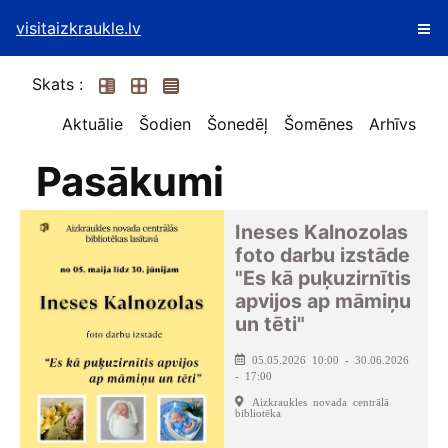
visitaizkraukle.lv
Skats :
Aktuālie
Šodien
Šonedēļ
Šomēnes
Arhīvs
Pasākumi
Ineses Kalnozolas
foto darbu izstāde
"Es kā puķuzirnītis
apvijos ap māmiņu
un tēti"
05.05.2026 10:00 - 30.06.2026
- 17:00
Aizkraukles novada centrālā
bibliotēka