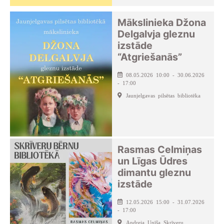
Mākslinieka Džona
Delgalvja gleznu
izstāde
“Atgriešanās”
08.05.2026 10:00 - 30.06.2026
- 17:00
Jaunjelgavas pilsētas bibliotēka
Rasmas Celmiņas
un Līgas Ūdres
dimantu gleznu
izstāde
12.05.2026 15:00 - 31.07.2026
- 17:00
Andreja Upīša Skrīveru