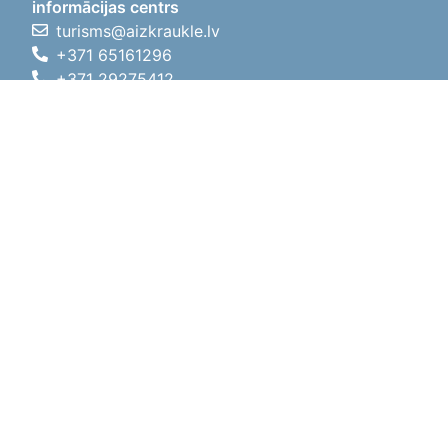
informācijas centrs
turisms@aizkraukle.lv
+371 65161296
+371 29275412
1905.gada iela 7, Koknese,
Aizkraukles novads, LV-5113
Darba laiki
Darba laiki
01.05.2026 - 30.09.2026
P, O, T, C, P
09:00 - 18:00
Pusdienu laiks
12:00 - 13:00
S
10:00 - 15:00
Sv
11:00 - 14:00
01.10.2025 - 30.04.2026
P, O, T, C, P
08:00 - 17:00
Pusdienu laiks
12:00
- 13:00
S
10:00 - 14:00