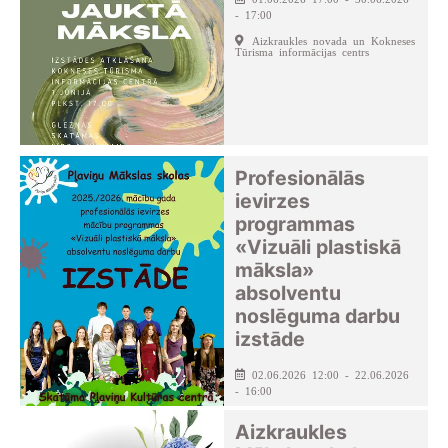
- 17:00
Aizkraukles novada un Kokneses
Tūrisma informācijas centrs
Profesionālās
ievirzes
programmas
«Vizuāli plastiskā
māksla»
absolventu
noslēguma darbu
izstāde
02.06.2026 12:00 - 22.06.2026
- 16:00
Pļaviņu kultūras centrs
Aizkraukles