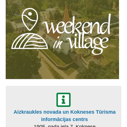
Aizkraukles novada un Kokneses Tūrisma
informācijas centrs
1905. gada iela 7, Koknese