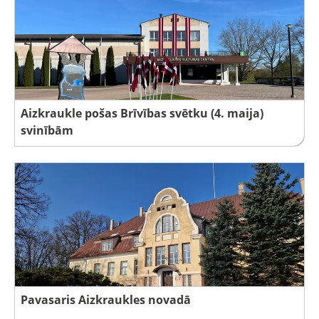
Aizkraukle pošas Brīvības svētku (4. maija)
svinībām
Pavasaris Aizkraukles novadā