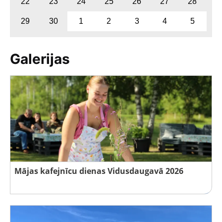
22
23
24
25
26
27
28
29
30
1
2
3
4
5
Galerijas
Mājas kafejnīcu dienas Vidusdaugavā 2026