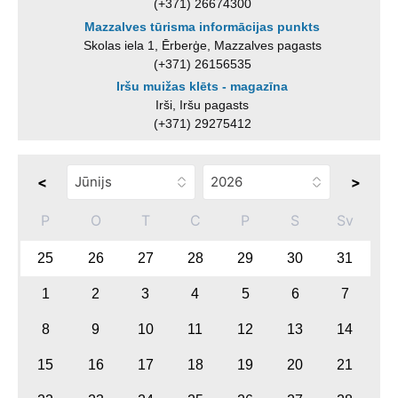
(+371) 26674300
Mazzalves tūrisma informācijas punkts
Skolas iela 1, Ērberģe, Mazzalves pagasts
(+371) 26156535
Iršu muižas klēts - magazīna
Irši, Iršu pagasts
(+371) 29275412
<
>
P
O
T
C
P
S
Sv
25
26
27
28
29
30
31
1
2
3
4
5
6
7
8
9
10
11
12
13
14
15
16
17
18
19
20
21