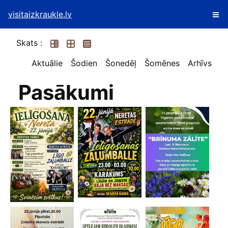
visitaizkraukle.lv
Skats :
Aktuālie
Šodien
Šonedēļ
Šomēnes
Arhīvs
Pasākumi