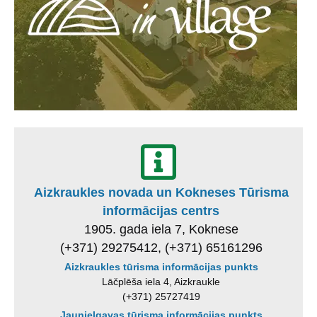
Aizkraukles novada un Kokneses Tūrisma
informācijas centrs
1905. gada iela 7, Koknese
(+371) 29275412, (+371) 65161296
Aizkraukles tūrisma informācijas punkts
Lāčplēša iela 4, Aizkraukle
(+371) 25727419
Jaunjelgavas tūrisma informācijas punkts