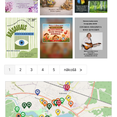
1
2
3
4
5
nākošā