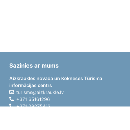
Sazinies ar mums
Aizkraukles novada un Kokneses Tūrisma
informācijas centrs
turisms@aizkraukle.lv
+371 65161296
+371 29275412
1905.gada iela 7, Koknese,
Aizkraukles novads, LV-5113