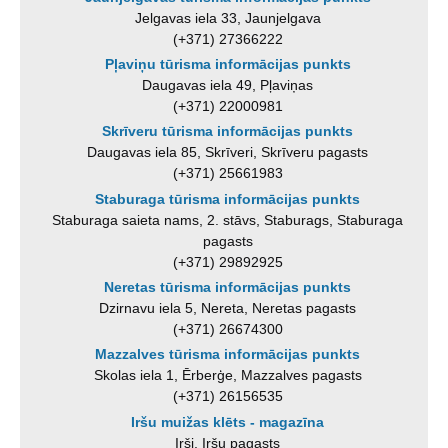
Jelgavas iela 33, Jaunjelgava
(+371) 27366222
Pļaviņu tūrisma informācijas punkts
Daugavas iela 49, Pļaviņas
(+371) 22000981
Skrīveru tūrisma informācijas punkts
Daugavas iela 85, Skrīveri, Skrīveru pagasts
(+371) 25661983
Staburaga tūrisma informācijas punkts
Staburaga saieta nams, 2. stāvs, Staburags, Staburaga
pagasts
(+371) 29892925
Neretas tūrisma informācijas punkts
Dzirnavu iela 5, Nereta, Neretas pagasts
(+371) 26674300
Mazzalves tūrisma informācijas punkts
Skolas iela 1, Ērberģe, Mazzalves pagasts
(+371) 26156535
Iršu muižas klēts - magazīna
Irši, Iršu pagasts