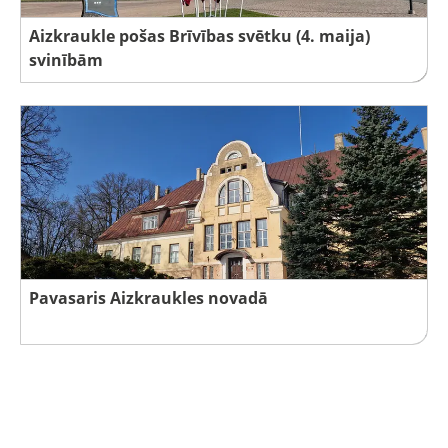
Aizkraukle pošas Brīvības svētku (4. maija)
svinībām
Pavasaris Aizkraukles novadā