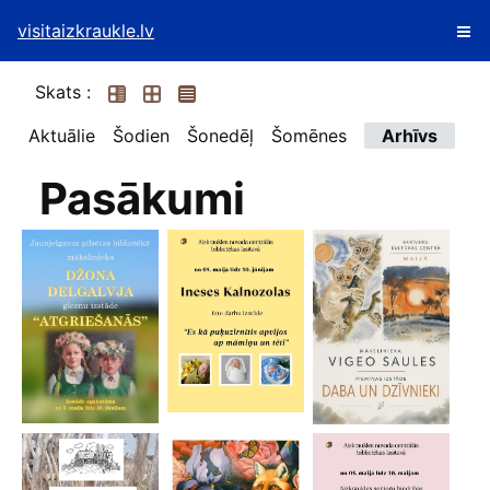
visitaizkraukle.lv
Skats :
Aktuālie
Šodien
Šonedēļ
Šomēnes
Arhīvs
Pasākumi