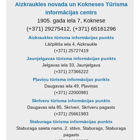
Aizkraukles novada un Kokneses Tūrisma
informācijas centrs
1905. gada iela 7, Koknese
(+371) 29275412, (+371) 65161296
Aizkraukles tūrisma informācijas punkts
Lāčplēša iela 4, Aizkraukle
(+371) 25727419
Jaunjelgavas tūrisma informācijas punkts
Jelgavas iela 33, Jaunjelgava
(+371) 27366222
Pļaviņu tūrisma informācijas punkts
Daugavas iela 49, Pļaviņas
(+371) 22000981
Skrīveru tūrisma informācijas punkts
Daugavas iela 85, Skrīveri, Skrīveru pagasts
(+371) 25661983
Staburaga tūrisma informācijas punkts
Staburaga saieta nams, 2. stāvs, Staburags, Staburaga
pagasts