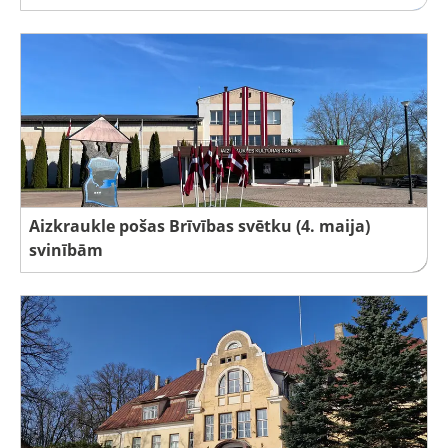
Aizkraukle pošas Brīvības svētku (4. maija)
svinībām