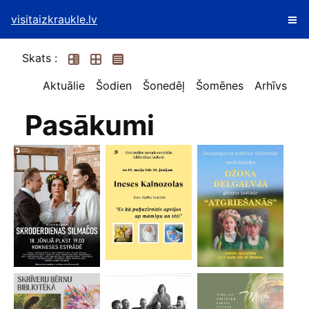
visitaizkraukle.lv
Skats :
Aktuālie
Šodien
Šonedēļ
Šomēnes
Arhīvs
Pasākumi