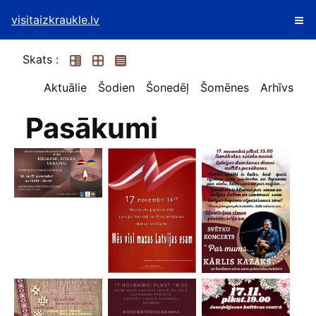
visitaizkraukle.lv
Skats :
Aktuālie
Šodien
Šonedēļ
Šomēnes
Arhīvs
Pasākumi