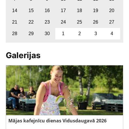
14
15
16
17
18
19
20
21
22
23
24
25
26
27
28
29
30
1
2
3
4
Galerijas
Mājas kafejnīcu dienas Vidusdaugavā 2026