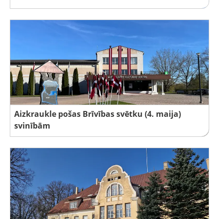
Aizkraukle pošas Brīvības svētku (4. maija)
svinībām