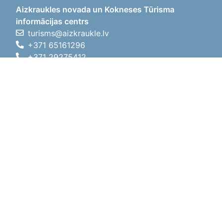
Aizkraukles novada un Kokneses Tūrisma
informācijas centrs
turisms@aizkraukle.lv
+371 65161296
+371 29275412
1905.gada iela 7, Koknese,
Aizkraukles novads, LV-5113
Darba laiki
Darba laiki
01.05.2026 - 30.09.2026
P, O, T, C, P
09:00 - 18:00
Pusdienu laiks
12:00 - 13:00
S
10:00 - 15:00
Sv
11:00 - 14:00
01.10.2025 - 30.04.2026
P, O, T, C, P
08:00 - 17:00
Pusdienu laiks
12:00
- 13:00