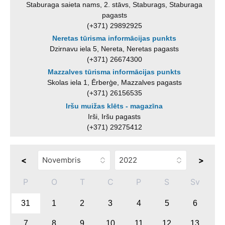
Staburaga saieta nams, 2. stāvs, Staburags, Staburaga
pagasts
(+371) 29892925
Neretas tūrisma informācijas punkts
Dzirnavu iela 5, Nereta, Neretas pagasts
(+371) 26674300
Mazzalves tūrisma informācijas punkts
Skolas iela 1, Ērberģe, Mazzalves pagasts
(+371) 26156535
Iršu muižas klēts - magazīna
Irši, Iršu pagasts
(+371) 29275412
<
>
P
O
T
C
P
S
Sv
31
1
2
3
4
5
6
7
8
9
10
11
12
13