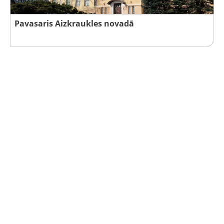
Pavasaris Aizkraukles novadā