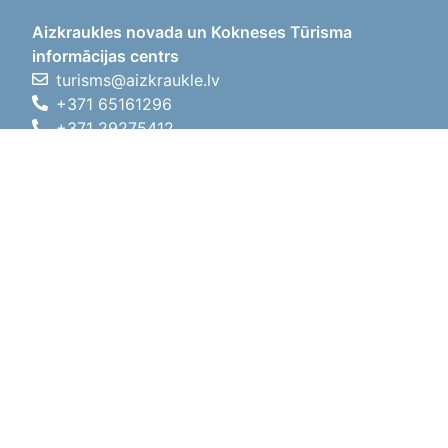
Aizkraukles novada un Kokneses Tūrisma
informācijas centrs
turisms@aizkraukle.lv
+371 65161296
+371 29275412
1905.gada iela 7, Koknese,
Aizkraukles novads, LV-5113
Darba laiki
Darba laiki
01.05.2026 - 30.09.2026
P, O, T, C, P
09:00 - 18:00
Pusdienu laiks
12:00 - 13:00
S
10:00 - 15:00
Sv
11:00 - 14:00
01.10.2025 - 30.04.2026
P, O, T, C, P
08:00 - 17:00
Pusdienu laiks
12:00