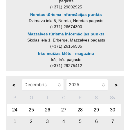
pagasts
(+371) 29892925
Neretas tūrisma informācijas punkts
Dzirnavu iela 5, Nereta, Neretas pagasts
(+371) 26674300
Mazzalves tūrisma informācijas punkts
Skolas iela 1, Ērberģe, Mazzalves pagasts
(+371) 26156535
Iršu muižas klēts - magazīna
Irši, Iršu pagasts
(+371) 29275412
<
>
P
O
T
C
P
S
Sv
24
25
26
27
28
29
30
1
2
3
4
5
6
7