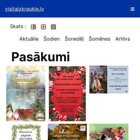
visitaizkraukle.lv
Skats :
Aktuālie
Šodien
Šonedēļ
Šomēnes
Arhīvs
Pasākumi