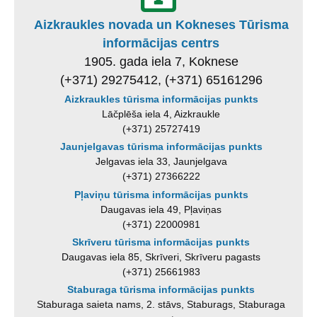
Aizkraukles novada un Kokneses Tūrisma
informācijas centrs
1905. gada iela 7, Koknese
(+371) 29275412, (+371) 65161296
Aizkraukles tūrisma informācijas punkts
Lāčplēša iela 4, Aizkraukle
(+371) 25727419
Jaunjelgavas tūrisma informācijas punkts
Jelgavas iela 33, Jaunjelgava
(+371) 27366222
Pļaviņu tūrisma informācijas punkts
Daugavas iela 49, Pļaviņas
(+371) 22000981
Skrīveru tūrisma informācijas punkts
Daugavas iela 85, Skrīveri, Skrīveru pagasts
(+371) 25661983
Staburaga tūrisma informācijas punkts
Staburaga saieta nams, 2. stāvs, Staburags, Staburaga