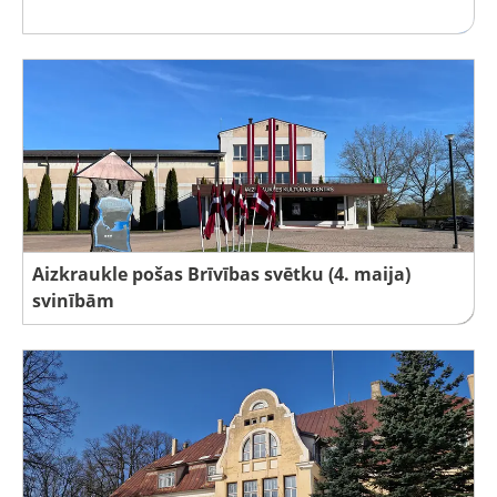
Aizkraukle pošas Brīvības svētku (4. maija)
svinībām