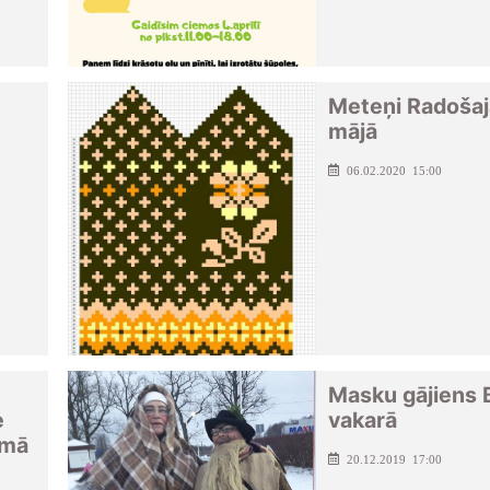
Meteņi Radošaj
mājā
06.02.2020 15:00
Masku gājiens 
e
vakarā
umā
20.12.2019 17:00