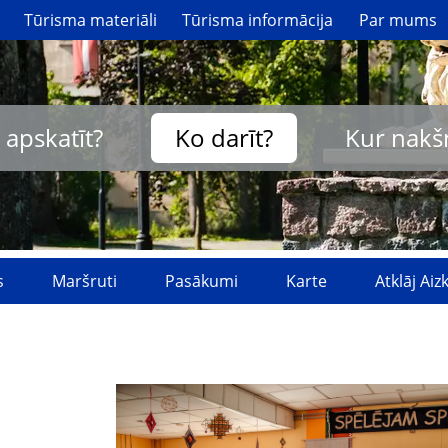
Tūrisma materiāli
Tūrisma informācija
Par mums
 apskatīt?
Ko darīt?
Kur nakš
s
Maršruti
Pasākumi
Karte
Atklāj Ai