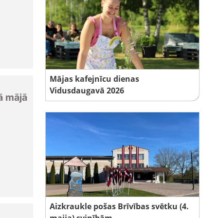
Mājas kafejnīcu dienas
Vidusdaugavā 2026
ā mājā
Aizkraukle pošas Brīvības svētku (4.
maija) svinībām