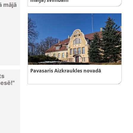
ā mājā
Pavasaris Aizkraukles novadā
ts
esē!"