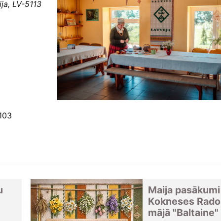
ija, LV-5113
103
u
Maija pasākumi
Kokneses Rado
mājā "Baltaine"