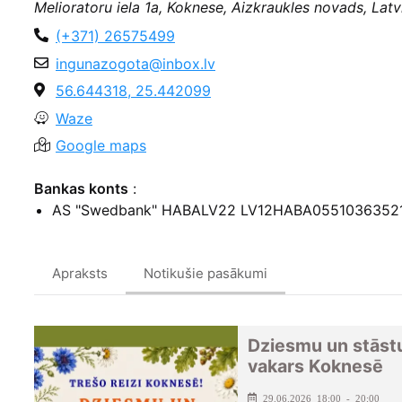
Melioratoru iela 1a, Koknese, Aizkraukles novads, Latv
(+371) 26575499
ingunazogota@inbox.lv
56.644318, 25.442099
Waze
Google maps
Bankas konts
:
AS "Swedbank" HABALV22 LV12HABA0551036352
Apraksts
Notikušie pasākumi
Dziesmu un stāst
vakars Koknesē
29.06.2026 18:00 - 20:00