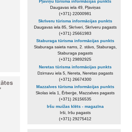
Pļaviņu tūrisma informācijas punkts
Daugavas iela 49, Pļaviņas
(+371) 22000981
Skrīveru tūrisma informācijas punkts
Daugavas iela 85, Skrīveri, Skrīveru pagasts
(+371) 25661983
Staburaga tūrisma informācijas punkts
Staburaga saieta nams, 2. stāvs, Staburags,
Staburaga pagasts
(+371) 29892925
Neretas tūrisma informācijas punkts
Dzirnavu iela 5, Nereta, Neretas pagasts
(+371) 26674300
tātes
Mazzalves tūrisma informācijas punkts
"
Skolas iela 1, Ērberģe, Mazzalves pagasts
(+371) 26156535
Iršu muižas klēts - magazīna
Irši, Iršu pagasts
(+371) 29275412