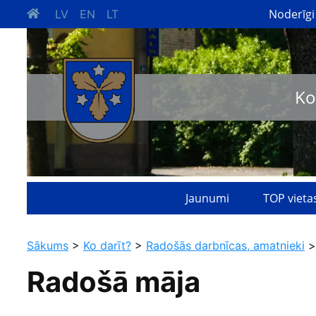
Noderīgi
LV
EN
LT
Ko
Jaunumi
TOP vieta
Sākums
>
Ko darīt?
>
Radošās darbnīcas, amatnieki
>
Radošā māja