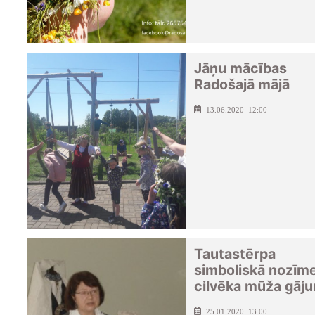
Jāņu mācības
Radošajā mājā
13.06.2020 12:00
Tautastērpa
simboliskā nozīm
cilvēka mūža gāj
25.01.2020 13:00