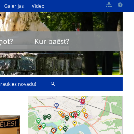
Galerijas
Video
ņot?
Kur paēst?
zkraukles novadu!