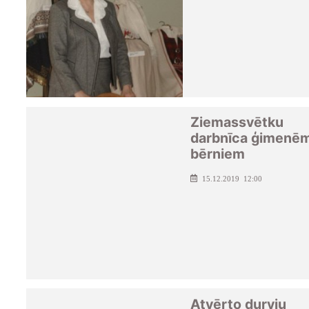
Ziemassvētku
darbnīca ģimenēm
bērniem
15.12.2019 12:00
Atvērto durvju