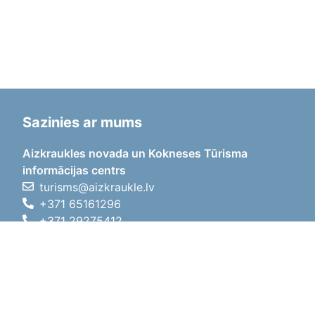
Sazinies ar mums
Aizkraukles novada un Kokneses Tūrisma
informācijas centrs
turisms@aizkraukle.lv
+371 65161296
+371 29275412
1905.gada iela 7, Koknese,
Aizkraukles novads, LV-5113
Darba laiki