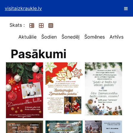
visitaizkraukle.lv
Skats :
Aktuālie
Šodien
Šonedēļ
Šomēnes
Arhīvs
Pasākumi