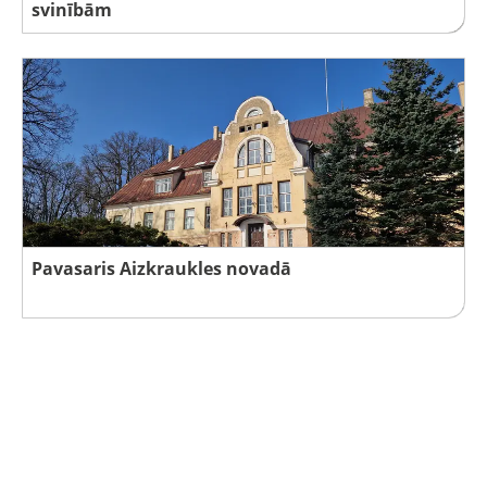
svinībām
Pavasaris Aizkraukles novadā