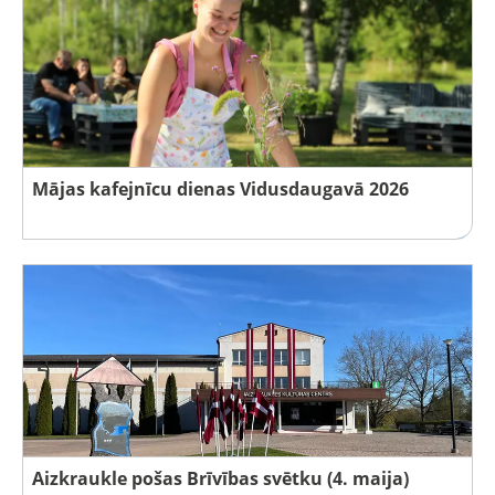
Mājas kafejnīcu dienas Vidusdaugavā 2026
Aizkraukle pošas Brīvības svētku (4. maija)