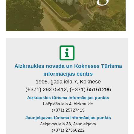
Aizkraukles novada un Kokneses Tūrisma
informācijas centrs
1905. gada iela 7, Koknese
(+371) 29275412, (+371) 65161296
Aizkraukles tūrisma informācijas punkts
Lāčplēša iela 4, Aizkraukle
(+371) 25727419
Jaunjelgavas tūrisma informācijas punkts
Jelgavas iela 33, Jaunjelgava
(+371) 27366222