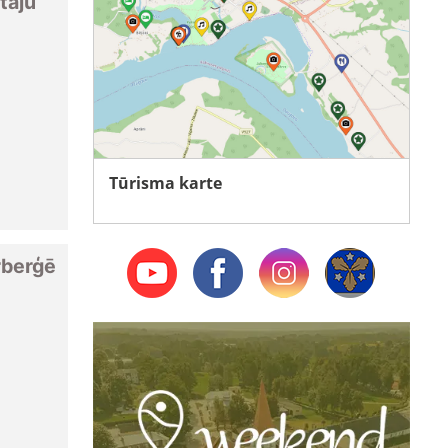
tāju
Tūrisma karte
rberģē