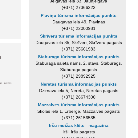
Jelgavas iela 33, Jaunjelgava
(+371) 27366222
Pļaviņu tūrisma informācijas punkts
Daugavas iela 49, Pļaviņas
(+371) 22000981
Skrīveru tūrisma informācijas punkts
Daugavas iela 85, Skrīveri, Skrīveru pagasts
(+371) 25661983
m
Staburaga tūrisma informācijas punkts
Staburaga saieta nams, 2. stāvs, Staburags,
Staburaga pagasts
(+371) 29892925
ras nams
Neretas tūrisma informācijas punkts
Dzirnavu iela 5, Nereta, Neretas pagasts
(+371) 26674300
Mazzalves tūrisma informācijas punkts
Skolas iela 1, Ērberģe, Mazzalves pagasts
(+371) 26156535
Iršu muižas klēts - magazīna
Irši, Iršu pagasts