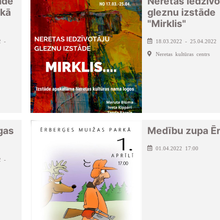
āde
Neretas iedzīvo
 kā
gleznu izstāde
"Mirklis"
2 -
18.03.2022 - 25.04.2022
Neretas kultūras centrs
gas
Medību zupa Ē
01.04.2022 17:00
2 -