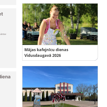
et
ārtne
Mājas kafejnīcu dienas
Vidusdaugavā 2026
diena