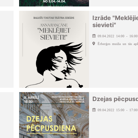
Izrāde "Meklēji
sievieti"
09.04.2022 14:00 - 16:00
Ērberģes muiža un tās apk
Dzejas pēcpus
09.04.2022 15:00 - 17:00