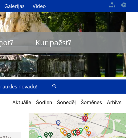
Galerijas
Video
ņot?
Kur paēst?
zkraukles novadu!
Aktuālie
Šodien
Šonedēļ
Šomēnes
Arhīvs