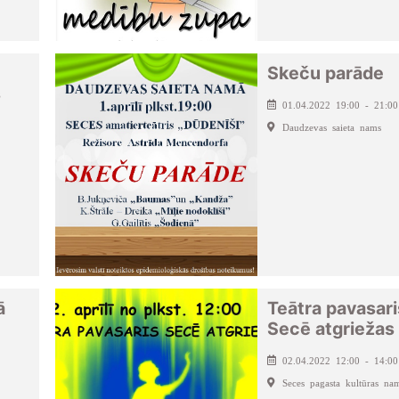
Skeču parāde
s
01.04.2022 19:00 - 21:00
Daudzevas saieta nams
ā
Teātra pavasari
Secē atgriežas
02.04.2022 12:00 - 14:00
Seces pagasta kultūras na