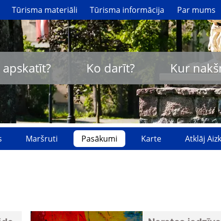
Tūrisma materiāli
Tūrisma informācija
Par mums
 apskatīt?
Ko darīt?
Kur nakš
s
Maršruti
Pasākumi
Karte
Atklāj Ai