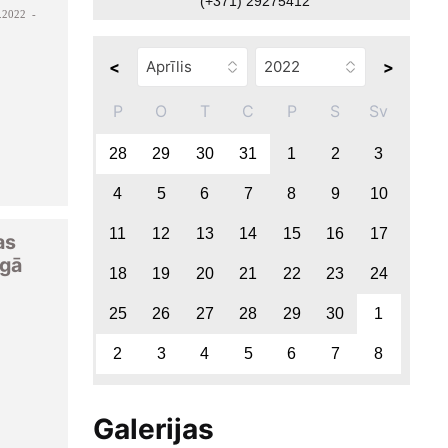
(+371) 29275412
.2022 -
<
>
P
O
T
C
P
S
Sv
28
29
30
31
1
2
3
4
5
6
7
8
9
10
11
12
13
14
15
16
17
as
igā
18
19
20
21
22
23
24
25
26
27
28
29
30
1
2
3
4
5
6
7
8
Galerijas