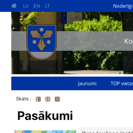
Noderīgi
LV
EN
LT
Ko
Jaunumi
TOP vieta
Skats :
Pasākumi