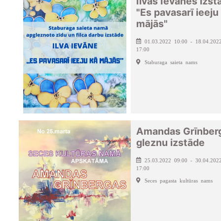
Ilvas Ievānes izst
"Es pavasarī ieeju
mājās"
01.03.2022 10:00 - 18.04.202
17:00
Staburaga saieta nams
Amandas Grīnber
gleznu izstāde
25.03.2022 09:00 - 30.04.202
17:00
Seces pagasta kultūras nams