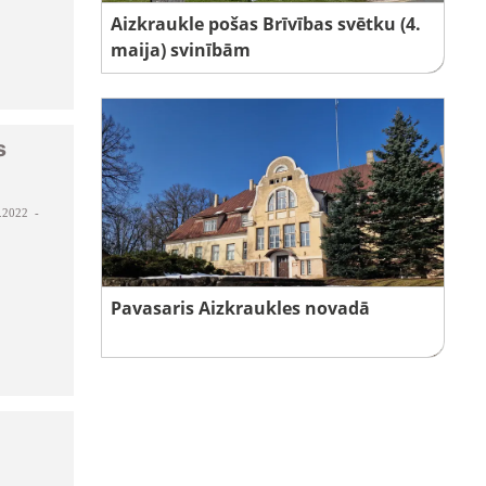
Aizkraukle pošas Brīvības svētku (4.
maija) svinībām
s
.2022 -
Pavasaris Aizkraukles novadā