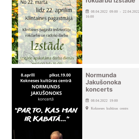
rokdarbu izstāde
08.04.2022 09:00 - 22.04.202
16:00
Normunda
Jakušonoka
koncerts
08.04.2022 19:00
Kokneses kultūras centrs