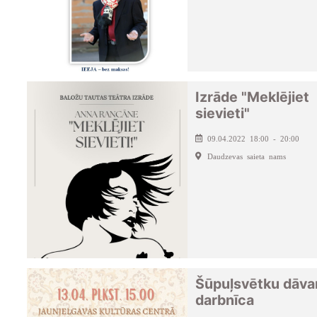
Izrāde "Meklējiet
sievieti"
09.04.2022 18:00 - 20:00
Daudzevas saieta nams
Šūpuļsvētku dāva
darbnīca