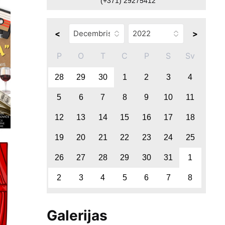
(+371) 29275412
<
>
P
O
T
C
P
S
Sv
28
29
30
1
2
3
4
5
6
7
8
9
10
11
12
13
14
15
16
17
18
19
20
21
22
23
24
25
26
27
28
29
30
31
1
2
3
4
5
6
7
8
Galerijas