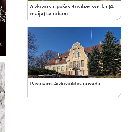
Aizkraukle pošas Brīvības svētku (4.
maija) svinībām
Pavasaris Aizkraukles novadā