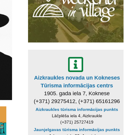
Aizkraukles novada un Kokneses
Tūrisma informācijas centrs
1905. gada iela 7, Koknese
(+371) 29275412, (+371) 65161296
Aizkraukles tūrisma informācijas punkts
Lāčplēša iela 4, Aizkraukle
(+371) 25727419
Jaunjelgavas tūrisma informācijas punkts