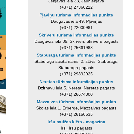
Jelgavas iela 33, Jaunjelgava
(+371) 27366222
Pļaviņu tūrisma informācijas punkts
Daugavas iela 49, Pļaviņas
(+371) 22000981
Skrīveru tūrisma informācijas punkts
Daugavas iela 85, Skrīveri, Skrīveru pagasts
(+371) 25661983
Staburaga tūrisma informācijas punkts
Staburaga saieta nams, 2. stāvs, Staburags,
Staburaga pagasts
(+371) 29892925
Neretas tūrisma informācijas punkts
Dzirnavu iela 5, Nereta, Neretas pagasts
(+371) 26674300
Mazzalves tūrisma informācijas punkts
Skolas iela 1, Ērberģe, Mazzalves pagasts
(+371) 26156535
Iršu muižas klēts - magazīna
Irši, Iršu pagasts