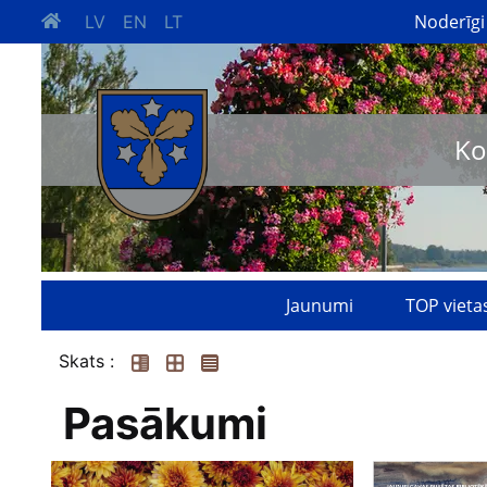
Noderīgi
LV
EN
LT
Ko
Jaunumi
TOP vieta
Skats :
Pasākumi