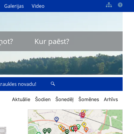
Galerijas
Video
ņot?
Kur paēst?
zkraukles novadu!
Aktuālie
Šodien
Šonedēļ
Šomēnes
Arhīvs