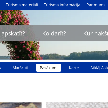
Tūrisma materiāli
Tūrisma informācija
Par mums
 apskatīt?
Ko darīt?
Kur nakš
s
Maršruti
Pasākumi
Karte
Atklāj Ai